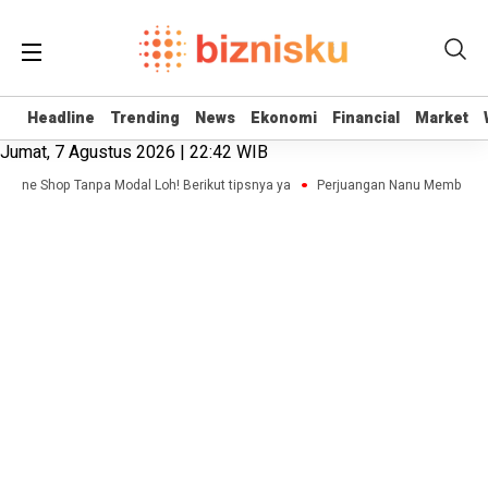
Headline
Headline
Trending
Trending
News
News
Ekonomi
Ekonomi
Financial
Financial
Market
Market
Jumat, 7 Agustus 2026 | 22:42 WIB
nline Shop Tanpa Modal Loh! Berikut tipsnya ya
Perjuangan Nanu Membangun 