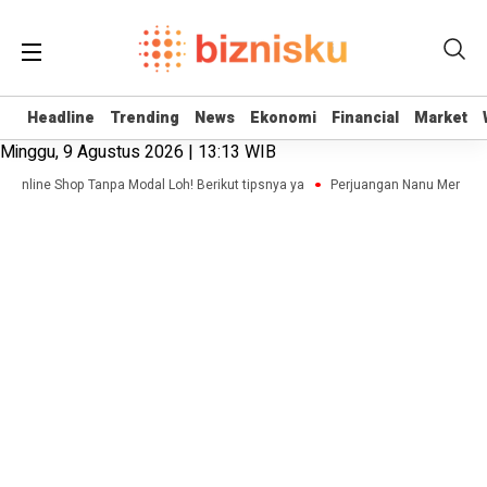
Headline
Headline
Trending
Trending
News
News
Ekonomi
Ekonomi
Financial
Financial
Market
Market
Minggu, 9 Agustus 2026 | 13:13 WIB
is Online Shop Tanpa Modal Loh! Berikut tipsnya ya
Perjuangan Nanu Membangu