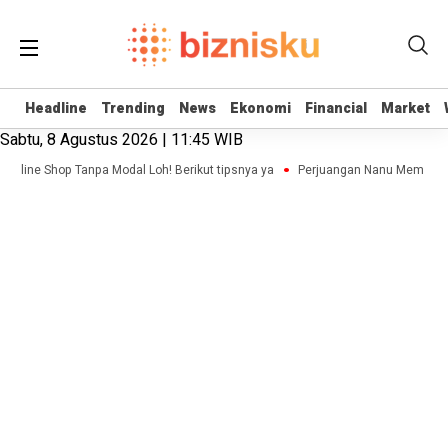
Headline
Headline
Trending
Trending
News
News
Ekonomi
Ekonomi
Financial
Financial
Market
Market
Sabtu, 8 Agustus 2026 | 11:45 WIB
 Online Shop Tanpa Modal Loh! Berikut tipsnya ya
Perjuangan Nanu Membangun