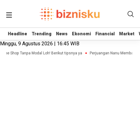
Headline
Headline
Trending
Trending
News
News
Ekonomi
Ekonomi
Financial
Financial
Market
Market
Minggu, 9 Agustus 2026 | 16:45 WIB
line Shop Tanpa Modal Loh! Berikut tipsnya ya
Perjuangan Nanu Membangun B