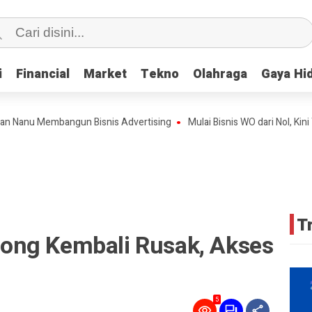
i
i
Financial
Financial
Market
Market
Tekno
Tekno
Olahraga
Olahraga
Gaya Hi
Gaya Hi
u Membangun Bisnis Advertising
Mulai Bisnis WO dari Nol, Kini Teh 
T
ong Kembali Rusak, Akses
5