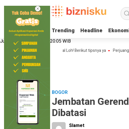
Trending
Trending
Headline
Headline
Ekonom
Ekonom
Jumat, 7 Agustus 2026 | 20:05 WIB
isnis Online Shop Tanpa Modal Loh! Berikut tipsnya ya
Perjuangan Nan
BOGOR
Jembatan Gerend
Dibatasi
Slamet