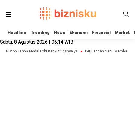
Headline
Headline
Trending
Trending
News
News
Ekonomi
Ekonomi
Financial
Financial
Market
Market
Sabtu, 8 Agustus 2026 | 06:14 WIB
line Shop Tanpa Modal Loh! Berikut tipsnya ya
Perjuangan Nanu Membangun Bi