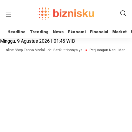
Headline
Headline
Trending
Trending
News
News
Ekonomi
Ekonomi
Financial
Financial
Market
Market
Minggu, 9 Agustus 2026 | 01:45 WIB
is Online Shop Tanpa Modal Loh! Berikut tipsnya ya
Perjuangan Nanu Membang