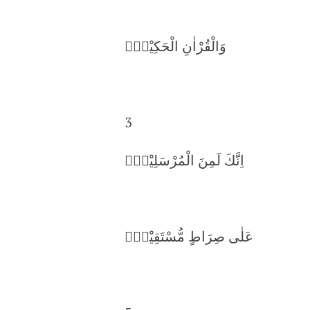
وَالْقُرْاٰنِ الْحَكِيْمِۙ
3
اِنَّكَ لَمِنَ الْمُرْسَلِيْنَۙ
عَلٰى صِرَاطٍ مُّسْتَقِيْمٍۗ