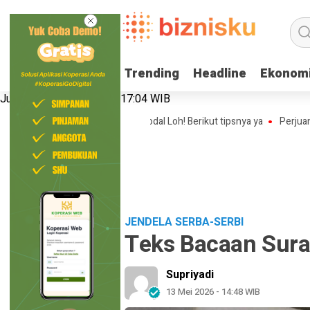
Trending
Trending
Headline
Headline
Ekonom
Ekonom
Jumat, 7 Agustus 2026 | 17:04 WIB
Bisnis Online Shop Tanpa Modal Loh! Berikut tipsnya ya
Perjuangan Na
JENDELA SERBA-SERBI
Teks Bacaan Surat
Supriyadi
13 Mei 2026 - 14:48 WIB