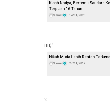
Kisah Nadya, Bertemu Saudara K
Terpisah 16 Tahun
Slamet
14/01/2020
يٰسۤ ۚ
Nikah Muda Lebih Rentan Terken
Slamet
27/11/2019
2