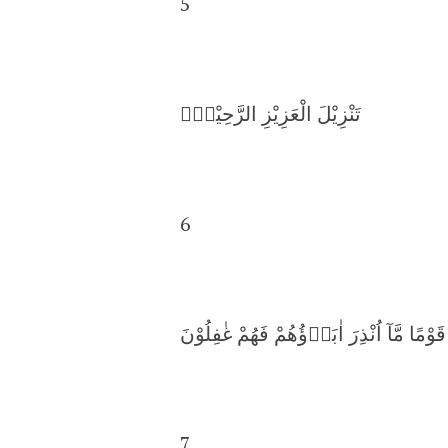
5
تَنْزِيْلَ الْعَزِيْزِ الرَّحِيْمِۙ
6
َ قَوْمًا مَّآ اُنْذِرَ اٰبَاۤؤُهُمْ فَهُمْ غٰفِلُوْنَ
7