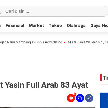
i
i
Financial
Financial
Market
Market
Tekno
Tekno
Olahraga
Olahraga
Gaya Hi
Gaya Hi
nu Membangun Bisnis Advertising
Mulai Bisnis WO dari Nol, Kini Teh
T
 Yasin Full Arab 83 Ayat
0