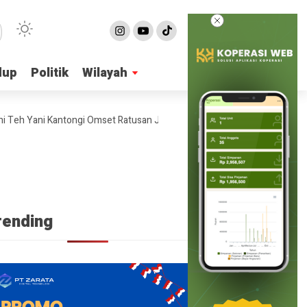
dup
dup
Politik
Politik
Wilayah
Wilayah
 Yani Kantongi Omset Ratusan Juta Per Bulan
4 Ide Bisnis Online 
rending