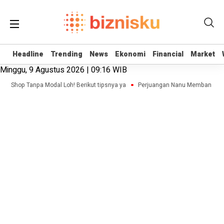
Headline
Headline
Trending
Trending
News
News
Ekonomi
Ekonomi
Financial
Financial
Market
Market
Minggu, 9 Agustus 2026 | 09:16 WIB
ne Shop Tanpa Modal Loh! Berikut tipsnya ya
Perjuangan Nanu Membangun Bis