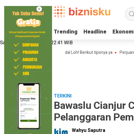
Trending
Trending
Headline
Headline
Ekonom
Ekonom
Sabtu, 8 Agustus 2026 | 22:41 WIB
Bisnis Online Shop Tanpa Modal Loh! Berikut tipsnya ya
Perjuangan Na
TERKINI
Bawaslu Cianjur 
Pelanggaran Pem
Wahyu Saputra