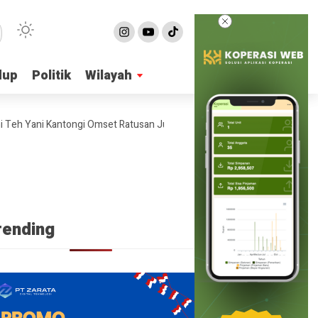
dup
dup
Politik
Politik
Wilayah
Wilayah
 Yani Kantongi Omset Ratusan Juta Per Bulan
4 Ide Bisnis Online S
rending