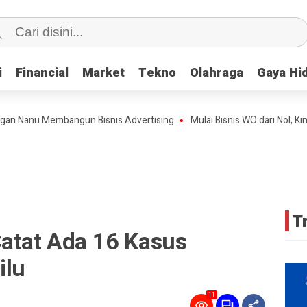
i
i
Financial
Financial
Market
Market
Tekno
Tekno
Olahraga
Olahraga
Gaya Hi
Gaya Hi
nu Membangun Bisnis Advertising
Mulai Bisnis WO dari Nol, Kini Teh
T
Catat Ada 16 Kasus
ilu
11