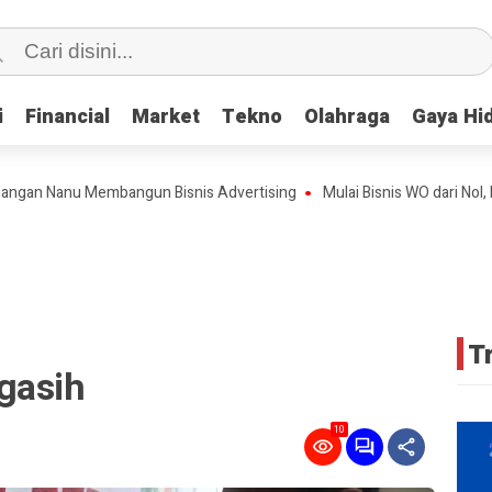
i
i
Financial
Financial
Market
Market
Tekno
Tekno
Olahraga
Olahraga
Gaya Hi
Gaya Hi
Nanu Membangun Bisnis Advertising
Mulai Bisnis WO dari Nol, Kini T
T
gasih
10