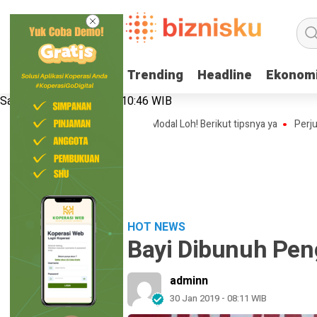
Trending
Trending
Headline
Headline
Ekonom
Ekonom
Sabtu, 8 Agustus 2026 | 10:46 WIB
e Bisnis Online Shop Tanpa Modal Loh! Berikut tipsnya ya
Perjuangan 
HOT NEWS
Bayi Dibunuh Pen
adminn
30 Jan 2019 - 08:11 WIB