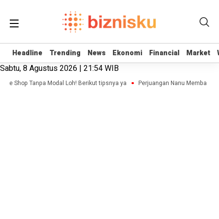
Headline
Headline
Trending
Trending
News
News
Ekonomi
Ekonomi
Financial
Financial
Market
Market
Sabtu, 8 Agustus 2026 | 21:54 WIB
line Shop Tanpa Modal Loh! Berikut tipsnya ya
Perjuangan Nanu Membangun B