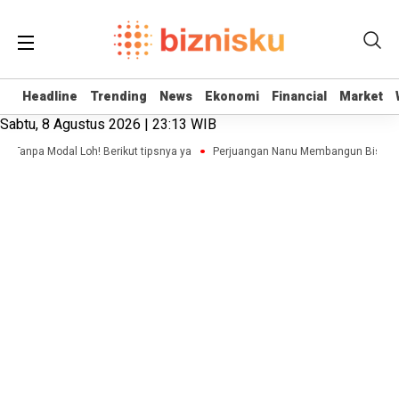
Headline
Headline
Trending
Trending
News
News
Ekonomi
Ekonomi
Financial
Financial
Market
Market
Sabtu, 8 Agustus 2026 | 23:13 WIB
p Tanpa Modal Loh! Berikut tipsnya ya
Perjuangan Nanu Membangun Bisnis Ad