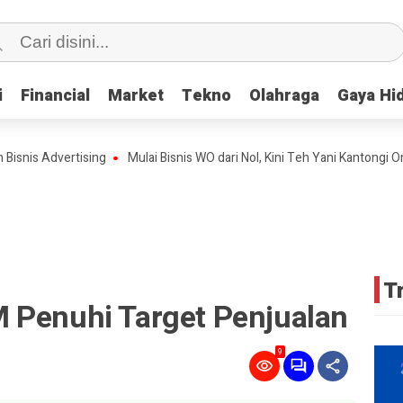
i
i
Financial
Financial
Market
Market
Tekno
Tekno
Olahraga
Olahraga
Gaya Hi
Gaya Hi
dvertising
Mulai Bisnis WO dari Nol, Kini Teh Yani Kantongi Omset Ra
T
 Penuhi Target Penjualan
9