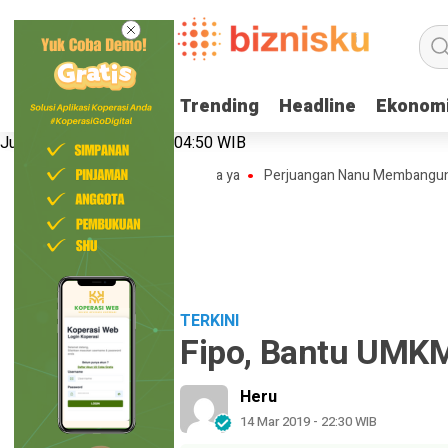
Trending
Trending
Headline
Headline
Ekonom
Ekonom
Jumat, 7 Agustus 2026 | 04:50 WIB
a Modal Loh! Berikut tipsnya ya
Perjuangan Nanu Membangun Bisnis A
TERKINI
Fipo, Bantu UMKM
Heru
14 Mar 2019 - 22:30 WIB