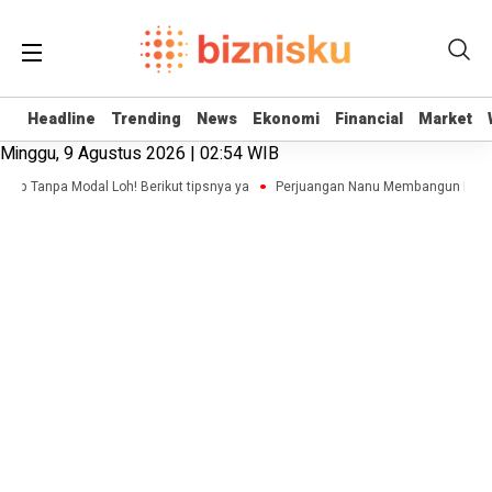
Headline
Headline
Trending
Trending
News
News
Ekonomi
Ekonomi
Financial
Financial
Market
Market
Minggu, 9 Agustus 2026 | 02:54 WIB
hop Tanpa Modal Loh! Berikut tipsnya ya
Perjuangan Nanu Membangun Bisnis A