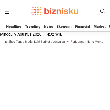
Headline
Headline
Trending
Trending
News
News
Ekonomi
Ekonomi
Financial
Financial
Market
Market
Minggu, 9 Agustus 2026 | 14:32 WIB
nline Shop Tanpa Modal Loh! Berikut tipsnya ya
Perjuangan Nanu Membangun B