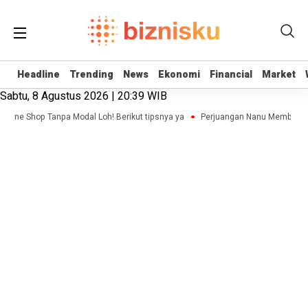
Headline
Headline
Trending
Trending
News
News
Ekonomi
Ekonomi
Financial
Financial
Market
Market
Sabtu, 8 Agustus 2026 | 20:39 WIB
nline Shop Tanpa Modal Loh! Berikut tipsnya ya
Perjuangan Nanu Membangun 