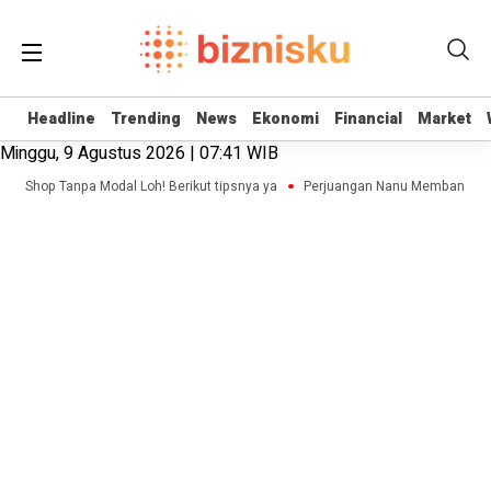
Headline
Headline
Trending
Trending
News
News
Ekonomi
Ekonomi
Financial
Financial
Market
Market
Minggu, 9 Agustus 2026 | 07:41 WIB
ne Shop Tanpa Modal Loh! Berikut tipsnya ya
Perjuangan Nanu Membangun Bis