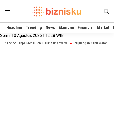
Headline
Headline
Trending
Trending
News
News
Ekonomi
Ekonomi
Financial
Financial
Market
Market
Senin, 10 Agustus 2026 | 12:28 WIB
nline Shop Tanpa Modal Loh! Berikut tipsnya ya
Perjuangan Nanu Membangun B