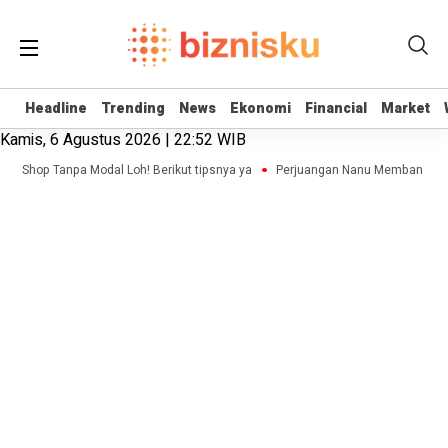
Headline
Headline
Trending
Trending
News
News
Ekonomi
Ekonomi
Financial
Financial
Market
Market
Kamis, 6 Agustus 2026 | 22:52 WIB
ne Shop Tanpa Modal Loh! Berikut tipsnya ya
Perjuangan Nanu Membangun Bis