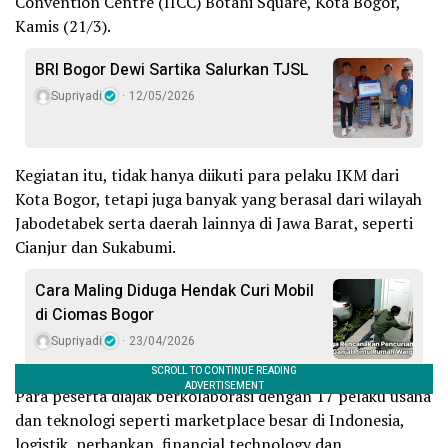
Convention Centre (IICC) Botani Square, Kota Bogor,
Kamis (21/3).
BRI Bogor Dewi Sartika Salurkan TJSL
Supriyadi
12/05/2026
Kegiatan itu, tidak hanya diikuti para pelaku IKM dari
Kota Bogor, tetapi juga banyak yang berasal dari wilayah
Jabodetabek serta daerah lainnya di Jawa Barat, seperti
Cianjur dan Sukabumi.
Cara Maling Diduga Hendak Curi Mobil
di Ciomas Bogor
Supriyadi
23/04/2026
Para peserta diajak berkolaborasi dengan 17 pelaku usaha
dan teknologi seperti marketplace besar di Indonesia,
logistik, perbankan, financial technology dan