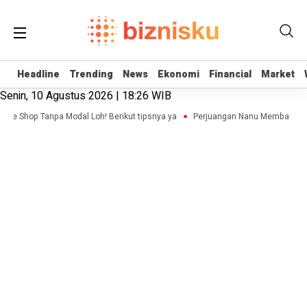
Headline
Headline
Trending
Trending
News
News
Ekonomi
Ekonomi
Financial
Financial
Market
Market
Senin, 10 Agustus 2026 | 18:26 WIB
line Shop Tanpa Modal Loh! Berikut tipsnya ya
Perjuangan Nanu Membangun Bi