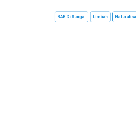
BAB Di Sungai
Limbah
Naturalisa