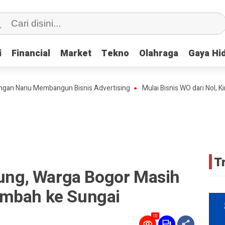
i
i
Financial
Financial
Market
Market
Tekno
Tekno
Olahraga
Olahraga
Gaya Hi
Gaya Hi
anu Membangun Bisnis Advertising
Mulai Bisnis WO dari Nol, Kini Te
T
wung, Warga Bogor Masih
imbah ke Sungai
10