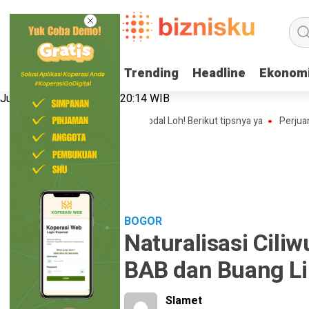
Trending
Trending
Headline
Headline
Ekonom
Ekonom
Jumat, 7 Agustus 2026 | 20:14 WIB
 Bisnis Online Shop Tanpa Modal Loh! Berikut tipsnya ya
Perjuangan N
BOGOR
Naturalisasi Cili
BAB dan Buang L
Slamet