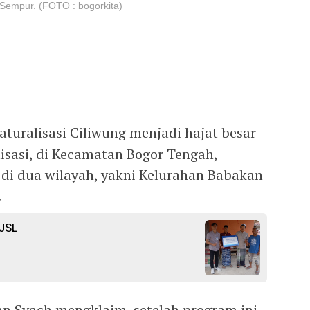
Sempur. (FOTO : bogorkita)
turalisasi Ciliwung menjadi hajat besar
isasi, di Kecamatan Bogor Tengah,
 di dua wilayah, yakni Kelurahan Babakan
.
TJSL
n Syach mengklaim, setelah program ini