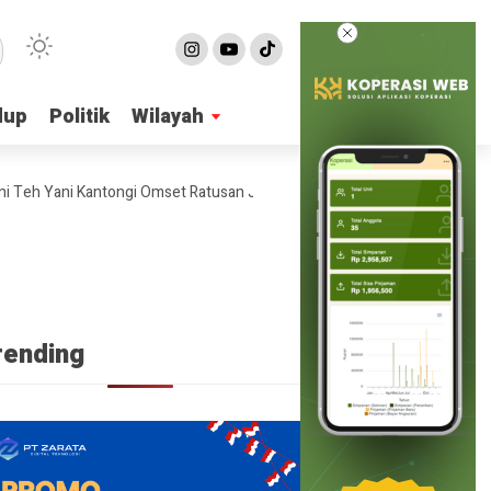
dup
dup
Politik
Politik
Wilayah
Wilayah
h Yani Kantongi Omset Ratusan Juta Per Bulan
4 Ide Bisnis Online 
rending