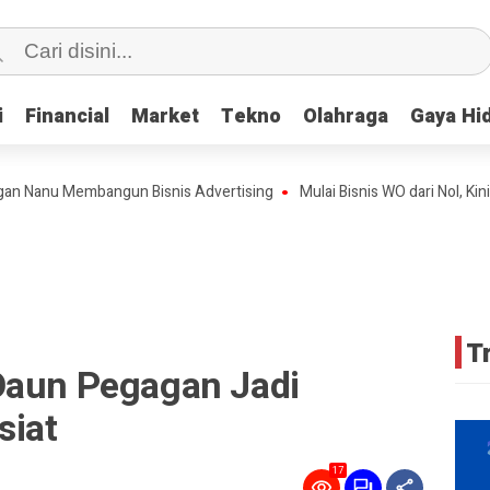
i
i
Financial
Financial
Market
Market
Tekno
Tekno
Olahraga
Olahraga
Gaya Hi
Gaya Hi
u Membangun Bisnis Advertising
Mulai Bisnis WO dari Nol, Kini Teh 
T
Daun Pegagan Jadi
siat
17