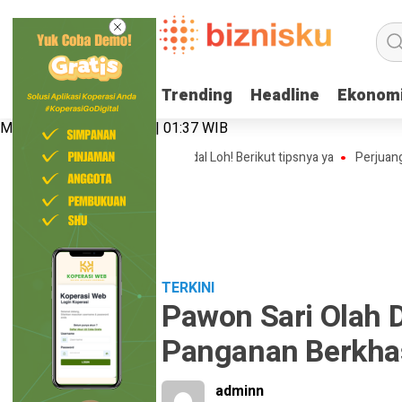
Trending
Trending
Headline
Headline
Ekonom
Ekonom
Minggu, 9 Agustus 2026 | 01:37 WIB
isnis Online Shop Tanpa Modal Loh! Berikut tipsnya ya
Perjuangan Nan
TERKINI
Pawon Sari Olah 
Panganan Berkha
adminn