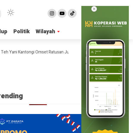
dup
dup
Politik
Politik
Wilayah
Wilayah
Yani Kantongi Omset Ratusan Juta Per Bulan
4 Ide Bisnis Online Sh
rending