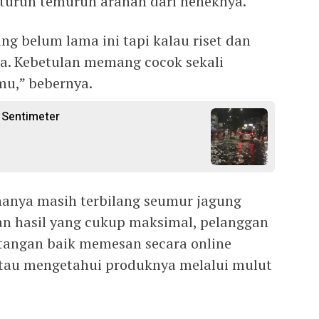
p turun temurun arahan dari neneknya.
g belum lama ini tapi kalau riset dan
a. Kebetulan memang cocok sekali
mu,” bebernya.
 Sentimeter
hanya masih terbilang seumur jagung
 hasil yang cukup maksimal, pelanggan
angan baik memesan secara online
tau mengetahui produknya melalui mulut