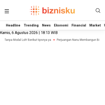
Headline
Headline
Trending
Trending
News
News
Ekonomi
Ekonomi
Financial
Financial
Market
Market
Kamis, 6 Agustus 2026 | 18:13 WIB
op Tanpa Modal Loh! Berikut tipsnya ya
Perjuangan Nanu Membangun Bisnis A