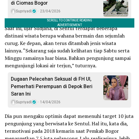
di Ciomas Bogor
Supriyadi
23/04/2026
Saat ini, ujar Sudjana, di Sentul terdapat beberapa
distinasi wisata berupa wahana bermain dan sejumlah
curug. Ke depan, akan terus ditambah jenis wisata
lainnya. “Sekarang saja sudah kelihatan tiap Sabtu serta
Minggu ramainya luar biasa. Bahkan pengunjung sampai
mengunjungi lokasi air terjun,” tuturnya.
Dugaan Pelecehan Seksual di FH UI,
Pemerhati Perempuan di Depok Beri
Saran Ini
Supriyadi
14/04/2026
Dia pun mengaku optimis dapat memenuhi target 10 juta
pengunjung yang berwisata ke Sentul. Hal itu, kata dia,
termotivasi pada 2018 kemarin saat Pemkab Bogor
menargetkan 7,5 juta pelancong. Lalu realisasinya, lebih