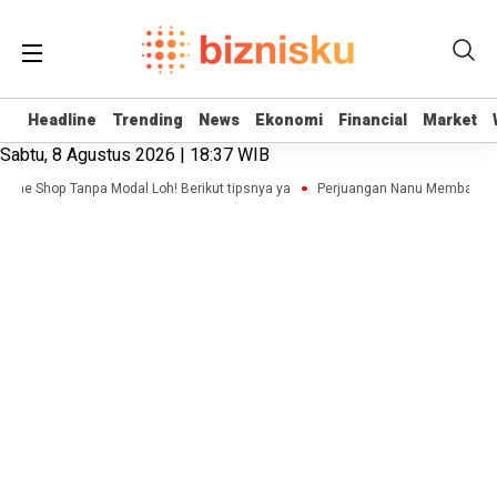
Headline
Headline
Trending
Trending
News
News
Ekonomi
Ekonomi
Financial
Financial
Market
Market
Sabtu, 8 Agustus 2026 | 18:37 WIB
line Shop Tanpa Modal Loh! Berikut tipsnya ya
Perjuangan Nanu Membangun B