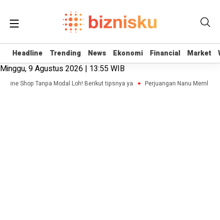
Headline
Headline
Trending
Trending
News
News
Ekonomi
Ekonomi
Financial
Financial
Market
Market
Minggu, 9 Agustus 2026 | 13:55 WIB
Online Shop Tanpa Modal Loh! Berikut tipsnya ya
Perjuangan Nanu Membangun 