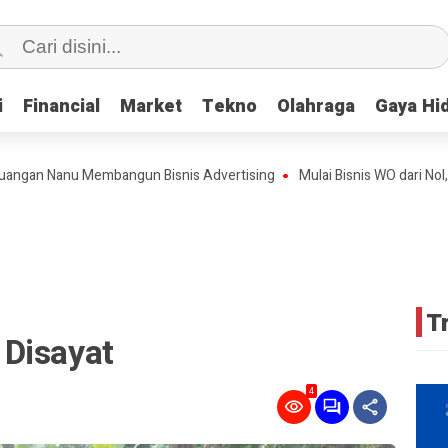
i
i
Financial
Financial
Market
Market
Tekno
Tekno
Olahraga
Olahraga
Gaya Hi
Gaya Hi
 Nanu Membangun Bisnis Advertising
Mulai Bisnis WO dari Nol, Kini
T
Disayat
4