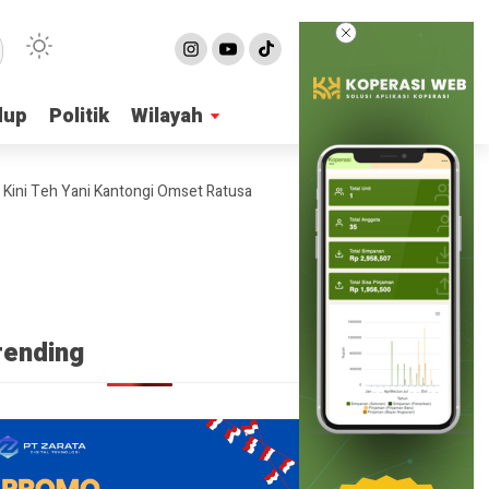
dup
dup
Politik
Politik
Wilayah
Wilayah
 Teh Yani Kantongi Omset Ratusan Juta Per Bulan
4 Ide Bisnis Onli
rending