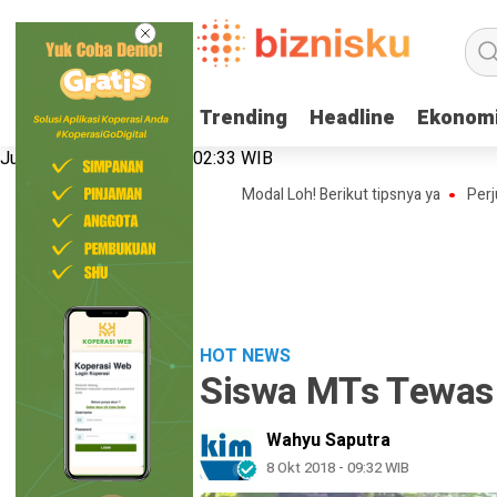
Trending
Trending
Headline
Headline
Ekonom
Ekonom
Jumat, 7 Agustus 2026 | 02:33 WIB
Ide Bisnis Online Shop Tanpa Modal Loh! Berikut tipsnya ya
Perjuangan
HOT NEWS
Siswa MTs Tewas 
Wahyu Saputra
8 Okt 2018 - 09:32 WIB