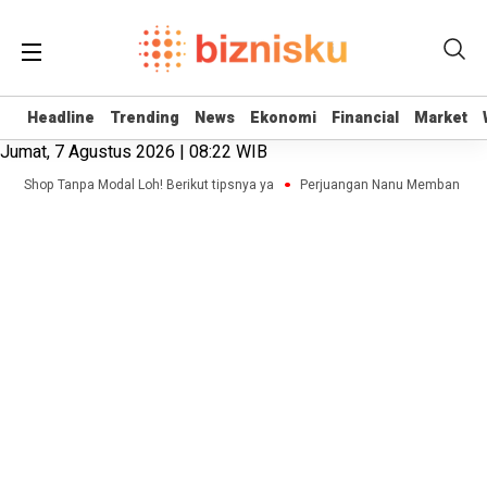
Headline
Headline
Trending
Trending
News
News
Ekonomi
Ekonomi
Financial
Financial
Market
Market
Jumat, 7 Agustus 2026 | 08:22 WIB
ne Shop Tanpa Modal Loh! Berikut tipsnya ya
Perjuangan Nanu Membangun Bis