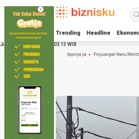
Trending
Trending
Headline
Headline
Ekonom
Ekonom
Jumat, 7 Agustus 2026 | 03:13 WIB
hop Tanpa Modal Loh! Berikut tipsnya ya
Perjuangan Nanu Membangun 