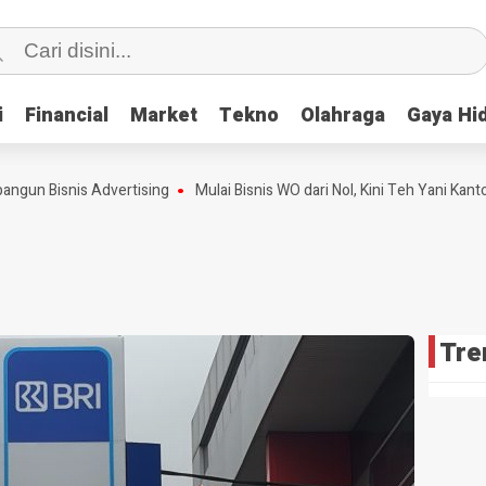
i
i
Financial
Financial
Market
Market
Tekno
Tekno
Olahraga
Olahraga
Gaya Hi
Gaya Hi
Bisnis Advertising
Mulai Bisnis WO dari Nol, Kini Teh Yani Kantongi
Tre