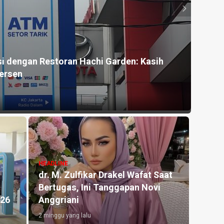
HEADLI
i dengan Restoran Hachi Garden: Kasih
Seman
ersen
Masy
2 hari y
HEADLINE
HEADLI
dr. M. Zulfikar Drakel Wafat Saat
Munas
Bertugas, Ini Tanggapan Novi
Arnod
026
Anggriani
Umu
2 minggu yang lalu
4 hari y