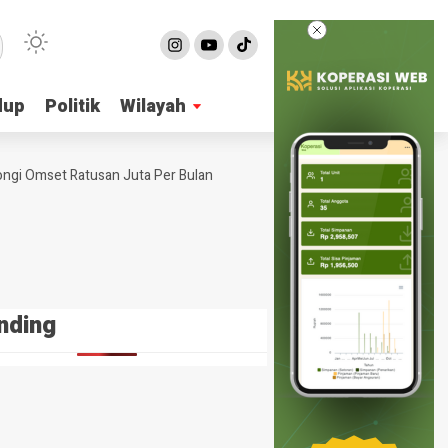
dup
dup
Politik
Politik
Wilayah
Wilayah
 Omset Ratusan Juta Per Bulan
4 Ide Bisnis Online Shop Tanpa Moda
nding