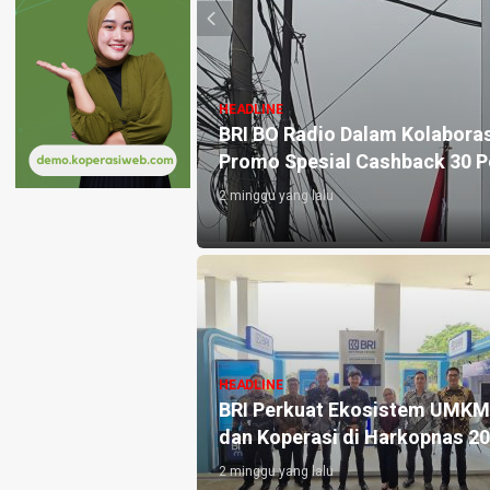
HEADLINE
umat Berkah ke
BRI BO Radio Dalam Kolaboras
Promo Spesial Cashback 30 P
2 minggu yang lalu
s Asal Depok Soal
ang Jalani
HEADLINE
sip Dokter
BRI Perkuat Ekosistem UMKM
dan Koperasi di Harkopnas 2
2 minggu yang lalu