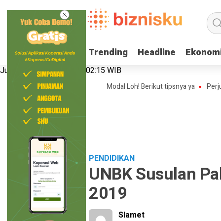
Trending
Trending
Headline
Headline
Ekonom
Ekonom
Jumat, 7 Agustus 2026 | 02:15 WIB
de Bisnis Online Shop Tanpa Modal Loh! Berikut tipsnya ya
Perjuangan
PENDIDIKAN
UNBK Susulan Pake
2019
Slamet