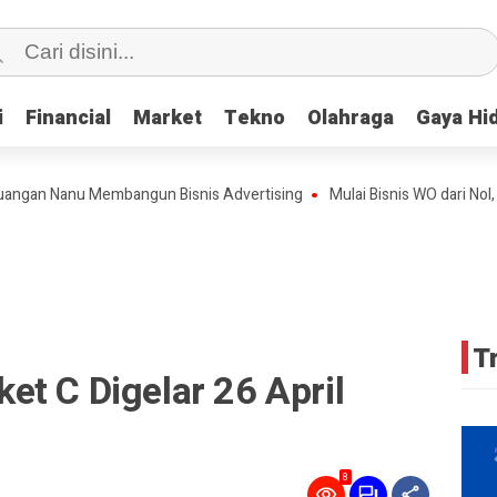
i
i
Financial
Financial
Market
Market
Tekno
Tekno
Olahraga
Olahraga
Gaya Hi
Gaya Hi
 Nanu Membangun Bisnis Advertising
Mulai Bisnis WO dari Nol, Kini 
T
t C Digelar 26 April
8