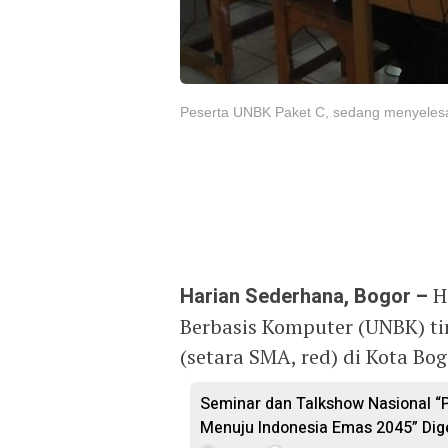
Peserta UNBK Paket C, sedang menyelesai
Harian Sederhana, Bogor –
Ha
Berbasis Komputer (UNBK) ti
(setara SMA, red) di Kota Bog
Seminar dan Talkshow Nasional “
Menuju Indonesia Emas 2045” Digel