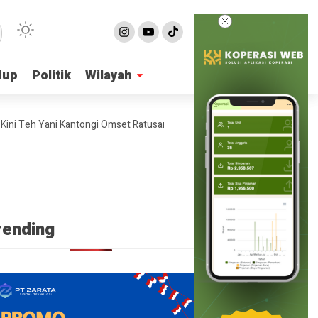
dup
dup
Politik
Politik
Wilayah
Wilayah
Teh Yani Kantongi Omset Ratusan Juta Per Bulan
4 Ide Bisnis Onlin
rending