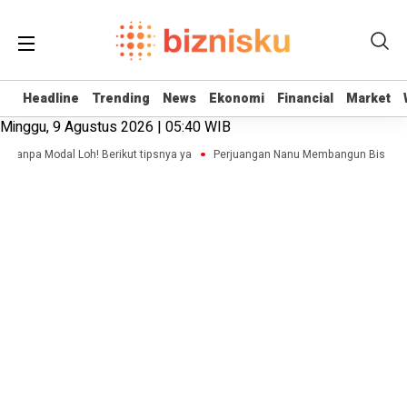
Headline
Headline
Trending
Trending
News
News
Ekonomi
Ekonomi
Financial
Financial
Market
Market
Minggu, 9 Agustus 2026 | 05:40 WIB
Tanpa Modal Loh! Berikut tipsnya ya
Perjuangan Nanu Membangun Bisnis Adv