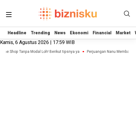
Headline
Headline
Trending
Trending
News
News
Ekonomi
Ekonomi
Financial
Financial
Market
Market
Kamis, 6 Agustus 2026 | 17:59 WIB
line Shop Tanpa Modal Loh! Berikut tipsnya ya
Perjuangan Nanu Membangun B