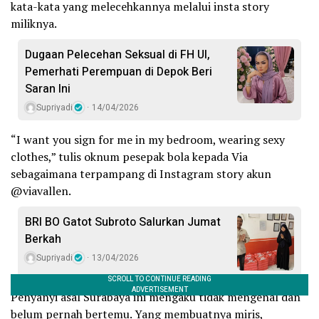
kata-kata yang melecehkannya melalui insta story
miliknya.
Dugaan Pelecehan Seksual di FH UI,
Pemerhati Perempuan di Depok Beri
Saran Ini
Supriyadi
14/04/2026
“I want you sign for me in my bedroom, wearing sexy
clothes,” tulis oknum pesepak bola kepada Via
sebagaimana terpampang di Instagram story akun
@viavallen.
BRI BO Gatot Subroto Salurkan Jumat
Berkah
Supriyadi
13/04/2026
Penyanyi asal Surabaya ini mengaku tidak mengenal dan
belum pernah bertemu. Yang membuatnya miris,