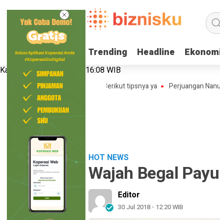
Trending
Trending
Headline
Headline
Ekonom
Ekonom
Kamis, 6 Agustus 2026 | 16:08 WIB
line Shop Tanpa Modal Loh! Berikut tipsnya ya
Perjuangan Nanu Memba
HOT NEWS
Wajah Begal Payu
Editor
30 Jul 2018 - 12:20 WIB