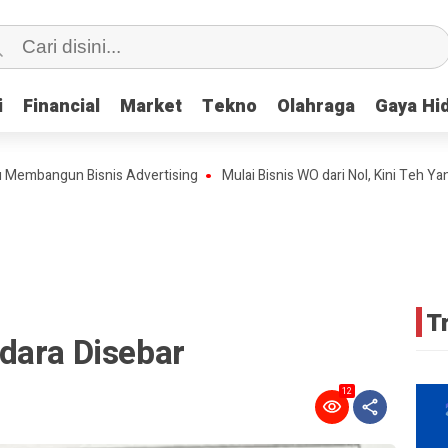
i
i
Financial
Financial
Market
Market
Tekno
Tekno
Olahraga
Olahraga
Gaya Hi
Gaya Hi
ngun Bisnis Advertising
Mulai Bisnis WO dari Nol, Kini Teh Yani Kan
T
dara Disebar
12