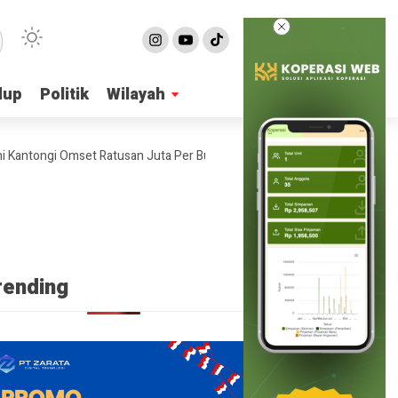
dup
dup
Politik
Politik
Wilayah
Wilayah
tongi Omset Ratusan Juta Per Bulan
4 Ide Bisnis Online Shop Tanpa
rending