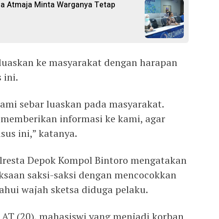
ia Atmaja Minta Warganya Tetap
rluaskan ke masyarakat dengan harapan
 ini.
kami sebar luaskan pada masyarakat.
 memberikan informasi ke kami, agar
us ini,” katanya.
olresta Depok Kompol Bintoro mengatakan
iksaan saksi-saksi dengan mencocokkan
etahui wajah sketsa diduga pelaku.
n AT (20), mahasiswi yang menjadi korban