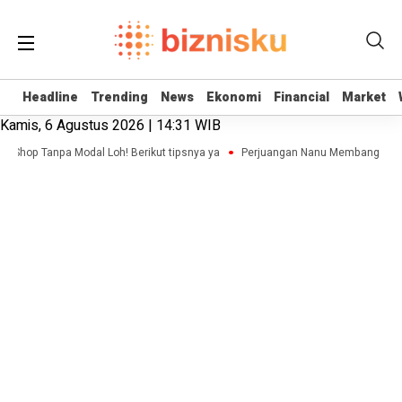
Headline
Headline
Trending
Trending
News
News
Ekonomi
Ekonomi
Financial
Financial
Market
Market
Kamis, 6 Agustus 2026 | 14:31 WIB
e Shop Tanpa Modal Loh! Berikut tipsnya ya
Perjuangan Nanu Membangun Bisn