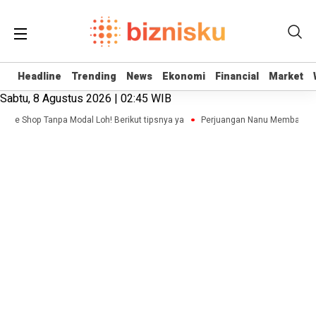
Headline
Headline
Trending
Trending
News
News
Ekonomi
Ekonomi
Financial
Financial
Market
Market
Sabtu, 8 Agustus 2026 | 02:45 WIB
line Shop Tanpa Modal Loh! Berikut tipsnya ya
Perjuangan Nanu Membangun B