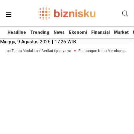
Headline
Headline
Trending
Trending
News
News
Ekonomi
Ekonomi
Financial
Financial
Market
Market
Minggu, 9 Agustus 2026 | 17:26 WIB
 Shop Tanpa Modal Loh! Berikut tipsnya ya
Perjuangan Nanu Membangun Bisni