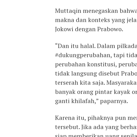
Muttaqin menegaskan bahwa 
makna dan konteks yang jela
Jokowi dengan Prabowo.
“Dan itu halal. Dalam pilka
#dukungperubahan, tapi tid
perubahan konstitusi, perub
tidak langsung disebut Prab
terserah kita saja. Masyara
banyak orang pintar kayak or
ganti khilafah,” paparnya.
Karena itu, pihaknya pun m
tersebut. Jika ada yang ber
siap memberikan uang senila