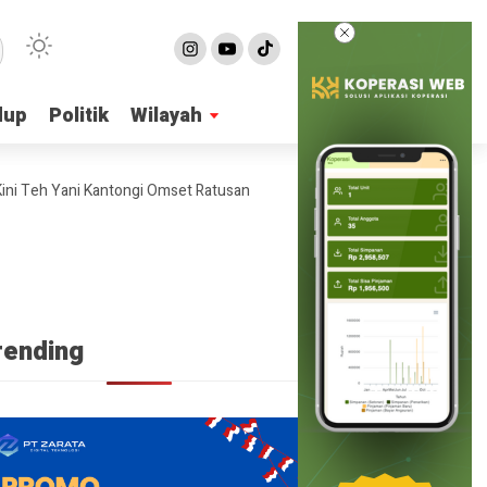
dup
dup
Politik
Politik
Wilayah
Wilayah
eh Yani Kantongi Omset Ratusan Juta Per Bulan
4 Ide Bisnis Online
rending