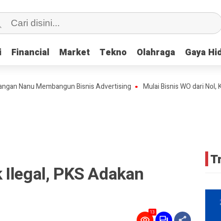
i
i
Financial
Financial
Market
Market
Tekno
Tekno
Olahraga
Olahraga
Gaya Hi
Gaya Hi
Nanu Membangun Bisnis Advertising
Mulai Bisnis WO dari Nol, Kini T
T
 Ilegal, PKS Adakan
13