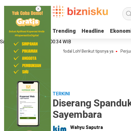
Trending
Trending
Headline
Headline
Ekonom
Ekonom
Sabtu, 8 Agustus 2026 | 00:34 WIB
e Bisnis Online Shop Tanpa Modal Loh! Berikut tipsnya ya
Perjuangan 
TERKINI
Diserang Spanduk
Sayembara
Wahyu Saputra