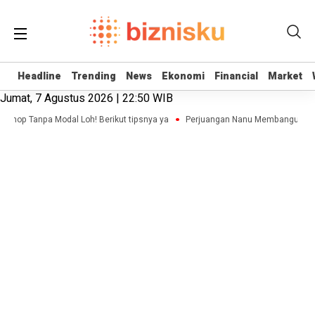
Headline
Headline
Trending
Trending
News
News
Ekonomi
Ekonomi
Financial
Financial
Market
Market
Jumat, 7 Agustus 2026 | 22:50 WIB
 Shop Tanpa Modal Loh! Berikut tipsnya ya
Perjuangan Nanu Membangun Bisni