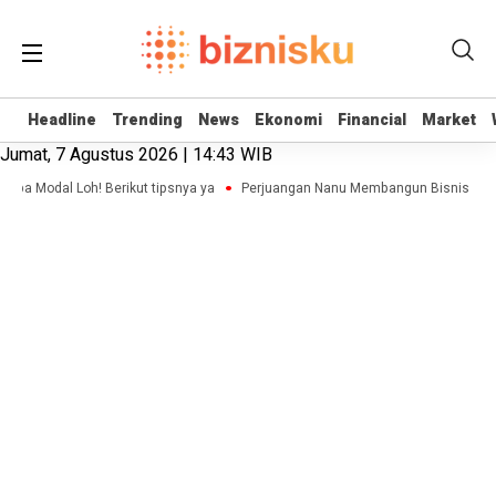
Headline
Headline
Trending
Trending
News
News
Ekonomi
Ekonomi
Financial
Financial
Market
Market
Jumat, 7 Agustus 2026 | 14:43 WIB
npa Modal Loh! Berikut tipsnya ya
Perjuangan Nanu Membangun Bisnis Advert