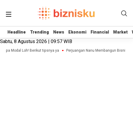
Headline
Headline
Trending
Trending
News
News
Ekonomi
Ekonomi
Financial
Financial
Market
Market
Sabtu, 8 Agustus 2026 | 09:57 WIB
anpa Modal Loh! Berikut tipsnya ya
Perjuangan Nanu Membangun Bisnis Adver