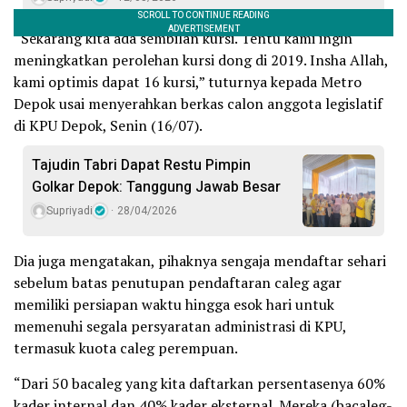
“Sekarang kita ada sembilan kursi. Tentu kami ingin
meningkatkan perolehan kursi dong di 2019. Insha Allah,
kami optimis dapat 16 kursi,” tuturnya kepada Metro
Depok usai menyerahkan berkas calon anggota legislatif
di KPU Depok, Senin (16/07).
Tajudin Tabri Dapat Restu Pimpin
Golkar Depok: Tanggung Jawab Besar
Supriyadi
28/04/2026
Dia juga mengatakan, pihaknya sengaja mendaftar sehari
sebelum batas penutupan pendaftaran caleg agar
memiliki persiapan waktu hingga esok hari untuk
memenuhi segala persyaratan administrasi di KPU,
termasuk kuota caleg perempuan.
“Dari 50 bacaleg yang kita daftarkan persentasenya 60%
kader internal dan 40% kader eksternal. Mereka (bacaleg-