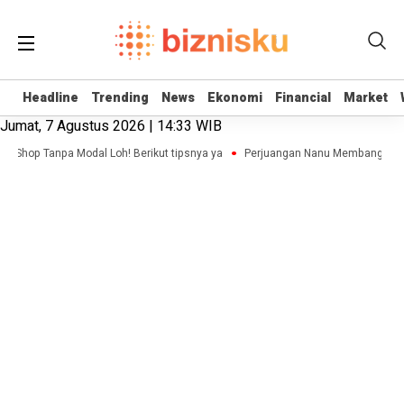
Headline
Headline
Trending
Trending
News
News
Ekonomi
Ekonomi
Financial
Financial
Market
Market
Jumat, 7 Agustus 2026 | 14:33 WIB
ne Shop Tanpa Modal Loh! Berikut tipsnya ya
Perjuangan Nanu Membangun Bisn