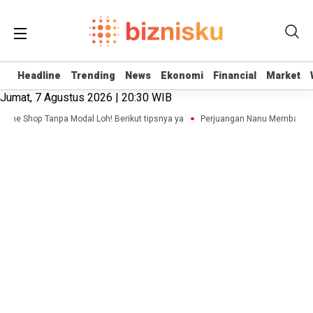
Headline
Headline
Trending
Trending
News
News
Ekonomi
Ekonomi
Financial
Financial
Market
Market
Jumat, 7 Agustus 2026 | 20:30 WIB
nline Shop Tanpa Modal Loh! Berikut tipsnya ya
Perjuangan Nanu Membangun B