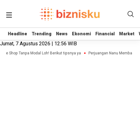
Headline
Headline
Trending
Trending
News
News
Ekonomi
Ekonomi
Financial
Financial
Market
Market
Jumat, 7 Agustus 2026 | 12:56 WIB
line Shop Tanpa Modal Loh! Berikut tipsnya ya
Perjuangan Nanu Membangun Bi