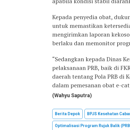
apabila kondisi stabil diara
Kepada penyedia obat, duku
untuk memastikan ketersedia
mengirimkan laporan kekoson
berlaku dan memonitor progr
“Sedangkan kepada Dinas K
pelaksanaan PRB, baik di FK
daerah tentang Pola PRB di K
dalam pemesanan obat e-cat
(Wahyu Saputra)
Berita Depok
BPJS Kesehatan Caba
Optimalisasi Program Rujuk Balik (PRB