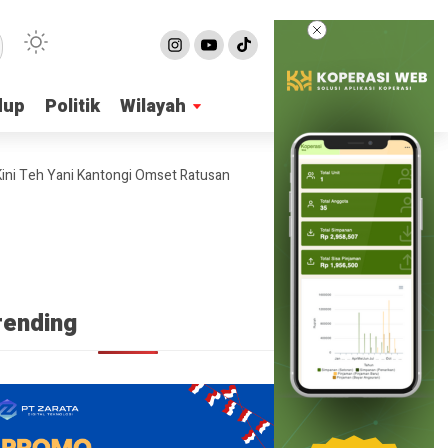
dup
dup
Politik
Politik
Wilayah
Wilayah
h Yani Kantongi Omset Ratusan Juta Per Bulan
4 Ide Bisnis Online 
rending