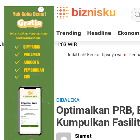
Trending
Trending
Headline
Headline
Ekonom
Ekonom
Jumat, 7 Agustus 2026 | 11:03 WIB
 Bisnis Online Shop Tanpa Modal Loh! Berikut tipsnya ya
Perjuangan N
DIBALEKA
Optimalkan PRB, 
Kumpulkan Fasili
Slamet