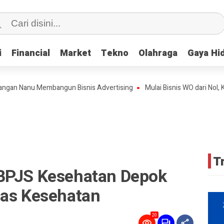
i
i
Financial
Financial
Market
Market
Tekno
Tekno
Olahraga
Olahraga
Gaya Hi
Gaya Hi
anu Membangun Bisnis Advertising
Mulai Bisnis WO dari Nol, Kini Te
T
BPJS Kesehatan Depok
tas Kesehatan
20