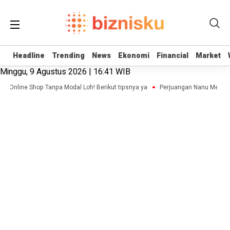
Headline
Headline
Trending
Trending
News
News
Ekonomi
Ekonomi
Financial
Financial
Market
Market
Minggu, 9 Agustus 2026 | 16:41 WIB
is Online Shop Tanpa Modal Loh! Berikut tipsnya ya
Perjuangan Nanu Membang