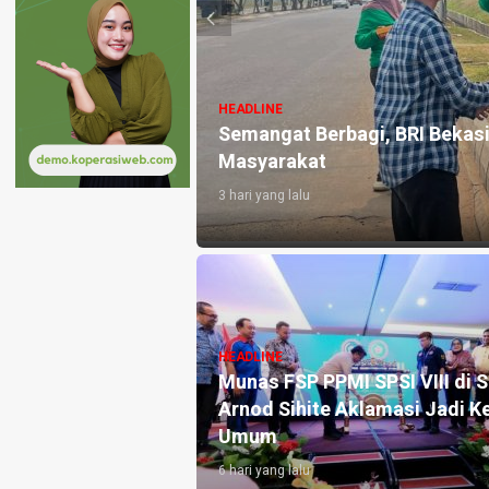
HEADLINE
pan Indah Gelar Jumat Berkah ke
BRI BO Rad
Promo Spe
2 minggu yang l
HEADLINE
Respon Politkus Asal Depok Soal
Dokter Muda yang Jalani
HEADLINE
Program Internsip Dokter
BRI Perku
Indonesia
dan Kopera
1 minggu yang lalu
2 minggu yang l