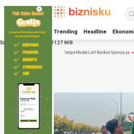
Trending
Trending
Headline
Headline
Ekonom
Ekonom
Sabtu, 8 Agustus 2026 | 21:27 WIB
4 Ide Bisnis Online Shop Tanpa Modal Loh! Berikut tipsnya ya
P