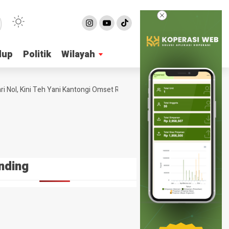
dup
dup
Politik
Politik
Wilayah
Wilayah
Nol, Kini Teh Yani Kantongi Omset Ratusan Juta Per Bulan
4 Ide Bi
nding