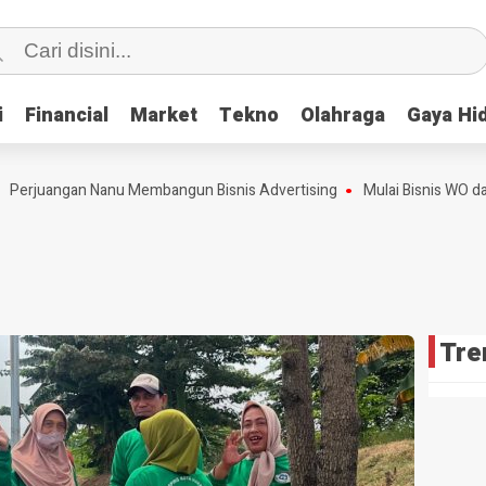
i
i
Financial
Financial
Market
Market
Tekno
Tekno
Olahraga
Olahraga
Gaya Hi
Gaya Hi
erjuangan Nanu Membangun Bisnis Advertising
Mulai Bisnis WO dari 
Tre