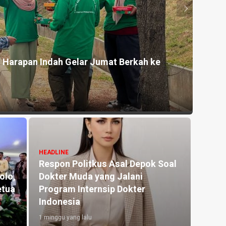
io Dalam Kolaborasi dengan Restoran Hachi Garden: 
sial Cashback 30 Persen
alu
HEADLINE
dr. M. Zulfikar Drakel Waf
at Ekosistem UMKM
Bertugas, Ini Tanggapan 
si di Harkopnas 2026
Anggriani
alu
2 minggu yang lalu