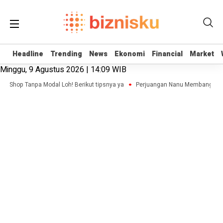
Headline
Headline
Trending
Trending
News
News
Ekonomi
Ekonomi
Financial
Financial
Market
Market
Minggu, 9 Agustus 2026 | 14:09 WIB
e Shop Tanpa Modal Loh! Berikut tipsnya ya
Perjuangan Nanu Membangun Bisni