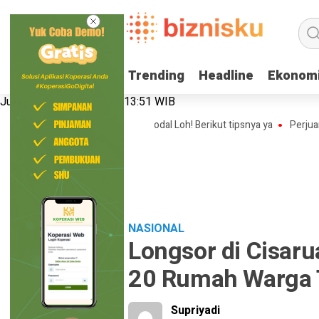
Trending
Trending
Headline
Headline
Ekonom
Ekonom
Jumat, 7 Agustus 2026 | 13:51 WIB
 Bisnis Online Shop Tanpa Modal Loh! Berikut tipsnya ya
Perjuangan N
NASIONAL
Longsor di Cisaru
20 Rumah Warga 
Supriyadi