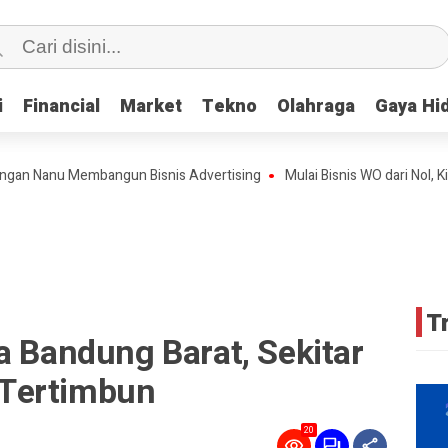
i
i
Financial
Financial
Market
Market
Tekno
Tekno
Olahraga
Olahraga
Gaya Hi
Gaya Hi
anu Membangun Bisnis Advertising
Mulai Bisnis WO dari Nol, Kini Te
T
a Bandung Barat, Sekitar
Tertimbun
20