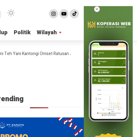
dup
dup
Politik
Politik
Wilayah
Wilayah
h Yani Kantongi Omset Ratusan Juta Per Bulan
4 Ide Bisnis Online 
rending